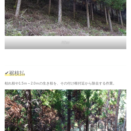
After
✔裾枝払
枯れ枝や1.5ｍ～2.0ｍの生き枝を、その付け根付近から除去する作業。