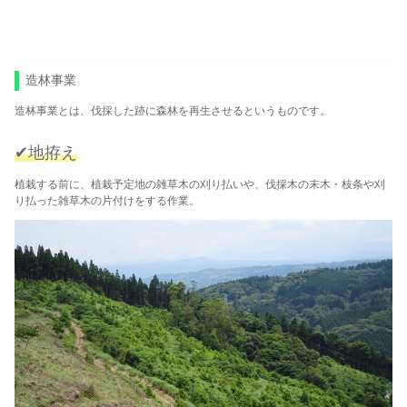
造林事業
造林事業とは、伐採した跡に森林を再生させるというものです。
✔地拵え
植栽する前に、植栽予定地の雑草木の刈り払いや、伐採木の末木・枝条や刈
り払った雑草木の片付けをする作業。