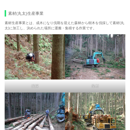
素材(丸太)生産事業
素材生産事業とは、成木になり伐期を迎えた森林から樹木を伐採して素材(丸
太)に加工し、決められた場所に運搬・集積する作業です。
伐採
集材