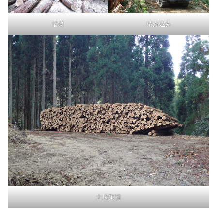
造材
積み込み
土場集積