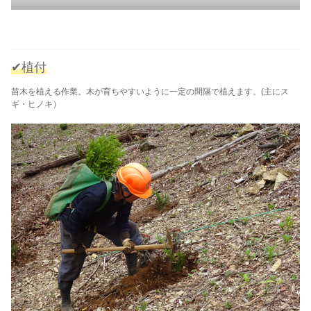
✔植付
苗木を植える作業。木が育ちやすいように一定の間隔で植えます。(主にス
ギ・ヒノキ）